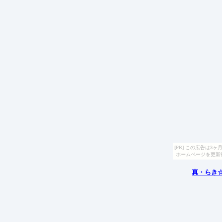
[PR] この広告は
ホームページを更新
真・らき☆